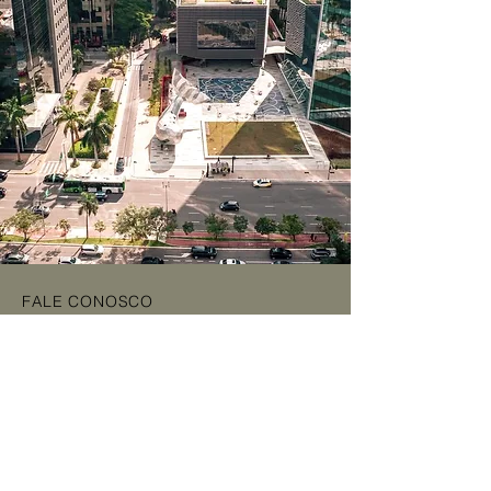
FALE CONOSCO
Email
contato@julianacardosoadvogados.com.br
Telefone
+55 11 99381-1193
Endereço