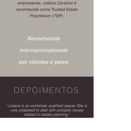
empresárias. Juliana Cardoso é
reconhecida como Trusted Estate
Practitioner (TEP).
Reconhecida
internacionalmente
por clientes e pares
DEPOIMENTOS
"Juliana is an extremely qualified lawyer. She is
very prepared to deal with complex issues
related to estate planning."
Private Wealth Law Client, High Net Worth,
Chambers & Partners, 2023.