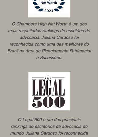
O Chambers High Net Worth é um dos
mais respeitados rankings de escritório de
advocacia. Juliana Cardoso foi
reconhecida como uma das melhores do
Brasil na área de Planejamento Patrimonial
e Sucessório​.
O Legal 500 é um dos principais
rankings de escritórios de advocacia do
mundo. Juliana Cardoso foi reconhecida